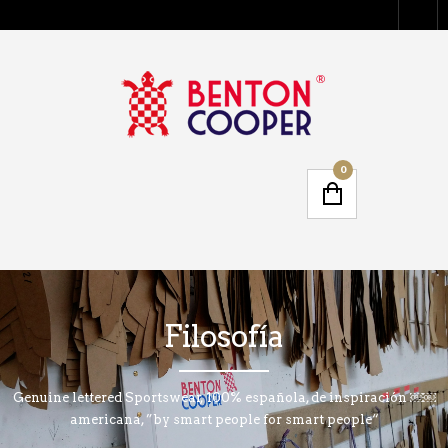
0
Filosofía
Genuine lettered Sportswear, 100% española, de inspiración ￼￼
americana, ”by smart people for smart people“